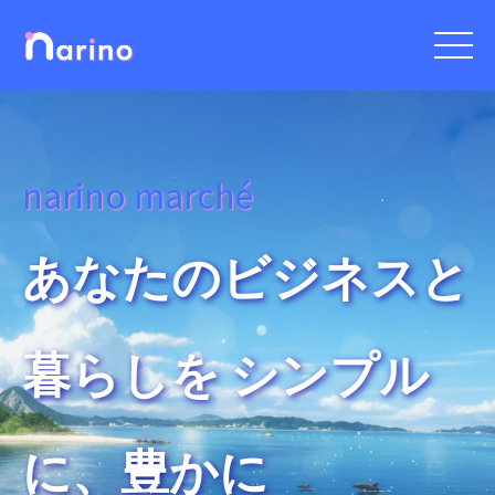
narino marché
あなたのビジネスと
暮らしを シンプル
に、豊かに